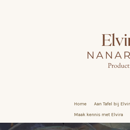
Ga
direct
naar
de
hoofdinhoud
Home
Aan Tafel bij Elvi
Maak kennis met Elvira