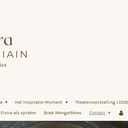
ra
Het Inspiratie-Moment
Theatervoorstelling LOS
Elvira als spreker
Boek MengelMoes
Contact