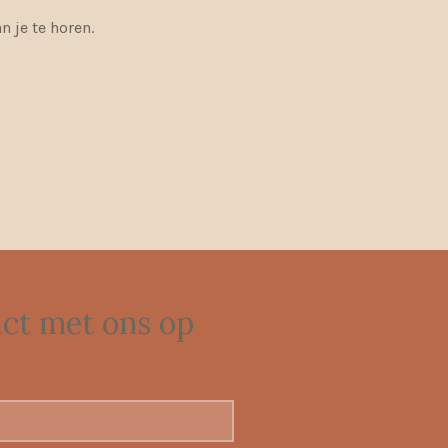
n je te horen.
ct met ons op