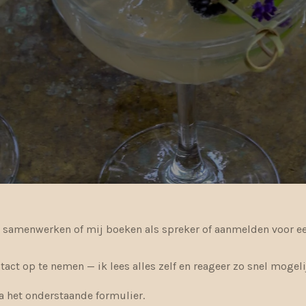
je samenwerken of mij boeken als spreker of aanmelden voor 
act op te nemen — ik lees alles zelf en reageer zo snel mogeli
a het onderstaande formulier.