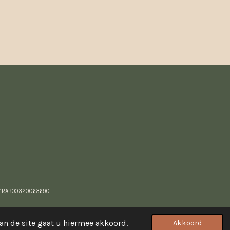
21RABO0320063690
an de site gaat u hiermee akkoord.
Akkoord