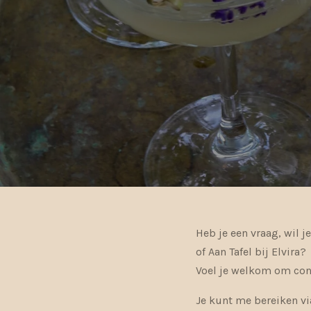
Heb je een vraag, wil 
of Aan Tafel bij Elvira?
Voel je welkom om cont
Je kunt me bereiken vi