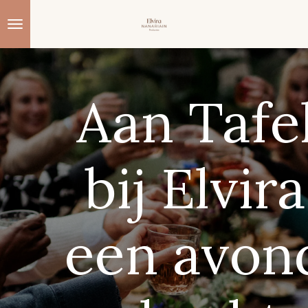
Ga
direct
naar
de
hoofdinhoud
Aan Tafe
bij Elvira
een avon